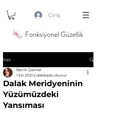
Giriş
Fonksiyonel Güzellik
Yazı
Berrin Çetiner
1 Eki 2021
2 dakikada okunur
Dalak Meridyeninin
Yüzümüzdeki
Yansıması