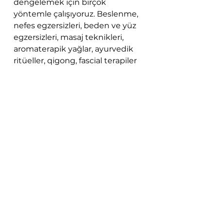
dengelemek için birçok 
yöntemle çalışıyoruz. Beslenme, 
nefes egzersizleri, beden ve yüz 
egzersizleri, masaj teknikleri, 
aromaterapik yağlar, ayurvedik 
ritüeller, qigong, fascial terapiler 
gibi hem profesyonel hem de 
self-care yöntemler için 
fonksiyonel güzellik 
akademisine kaydolabilirsiniz. 
Dalağınızı dengelemenin en iyi 
yönlerinden biri, diğer tüm 
organlarda denge oluşturmaya 
başlamasıdır.