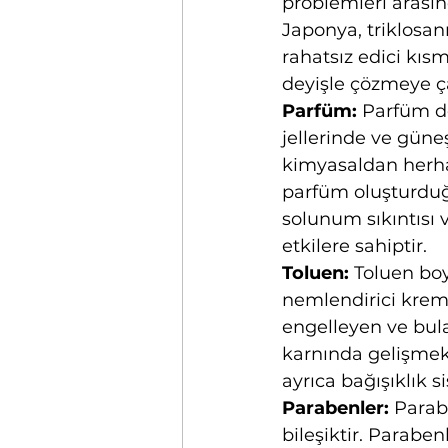
problemleri arasın
Japonya, triklosan
rahatsız edici kısm
deyişle çözmeye çal
Parfüm:
 Parfüm d
jellerinde ve güne
kimyasaldan herhang
parfüm oluşturduğu
solunum sıkıntısı 
etkilere sahiptir.
Toluen:
 Toluen boy
nemlendirici kreml
engelleyen ve bul
karnında gelişmekt
ayrıca bağışıklık s
Parabenler:
 Parab
bileşiktir. Parabe