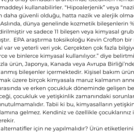
addeyi kullanabilirler. “Hipoalerjenik” veya “nazik
n daha güvenli olduğu, hatta nazik ve alerjik olma
Aslında, dünya genelinde kozmetik bileşenlerin %
irilmiştir ve sadece 11 bileşen veya kimyasal gru
tır.  EPA araştırma toksikoloğu Kevin Crofton bir 
 var ve yeterli veri yok. Gerçekten çok fazla bilgiy
e ve binlerce kimyasal kullanılıyor.” diye belirtmiş
zla ürün, Japonya, Kanada veya Avrupa Birliği’nd
anmış bileşenler içermektedir. Kişisel bakım ürün
olmak üzere birçok kimyasala maruz kalmanın anne
ırasında ve erken çocukluk döneminde gelişen bey
ceği, çocukluk ve yetişkinlik zamanındaki sorunla
nutulmamalıdır. Tabii ki bu, kimyasalların yetişkinl
amına gelmez. Kendiniz ve özellikle çocuklarınız i
rekir.
lternatifler için ne yapılmalıdır? Ürün etiketlerin