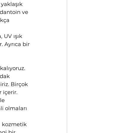
 yaklaşık 
dantoin ve 
ukça 
 UV ışık 
. Ayrıca bir 
alıyoruz. 
udak 
riz. Birçok 
 içerir.
le 
i olmaları 
, kozmetik 
gi bir 