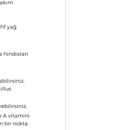
bakım 
if yağ 
 hindistan 
ilirsiniz. 
illus 
ilirsiniz.
n A vitamini 
n bir nokta 