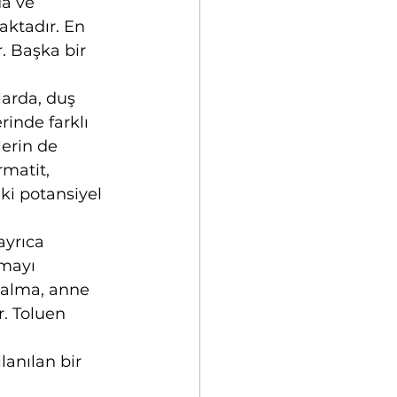
da ve 
aktadır. En 
r. Başka bir 
arda, duş 
inde farklı 
lerin de 
matit, 
ki potansiyel 
ayrıca 
lmayı 
kalma, anne 
. Toluen 
anılan bir 