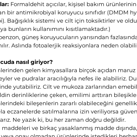
lar:
 Formaldehit açıcılar, kişisel bakım ürünlerinin
an bir antimikrobiyal koruyucu sınıfıdır (DMDM hy
. Bağışıklık sistemi ve cilt için toksiktirler ve old
onya bunların kullanımını kısıtlamaktadır.)
benzon, güneş koruyucuların yarısından fazlasında,
ılır. Aslında fotoalerjik reaksiyonlara neden olabilir
cuda nasıl giriyor?
lerinden gelen kimyasallara birçok açıdan maruz k
yler ve pudralar aracılığıyla nefes ile alabiliriz. D
inde yutabiliriz. Cilt ve mukoza zarlarından emebili
ldin derinliklerine çeken, emilimi arttıran bileşikler
erindeki bileşenlerin zararlı olabileceğini genellik
 eczanelerde satılmalarına izin veriliyorsa güvenl
yarız. Ne yazık ki, bu her zaman doğru değildir.
kı maddeleri ve birkaç yasaklanmış madde dışında
m veya onay olmadan ürünlerinde istedikleri herhan