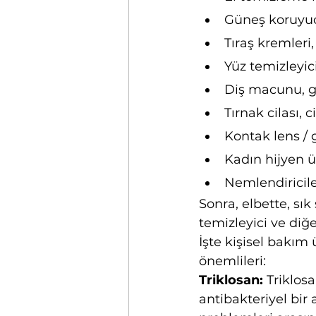
Güneş koruyucu
Tıraş kremleri,
Yüz temizleyici
Diş macunu, ga
Tırnak cilası, c
Kontak lens / 
Kadın hijyen ü
Nemlendiricil
Sonra, elbette, sı
temizleyici ve diğe
İşte kişisel bakım
önemlileri:
Triklosan:
 Triklos
antibakteriyel bir 