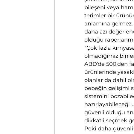
bileşeni veya hamm
terimler bir ürünü
anlamına gelmez. 
daha azı değerlend
olduğu raporlanmış
“Çok fazla kimyasal
olmadığımız binlerc
ABD’de 500’den fa
ürünlerinde yasakl
olanlar da dahil 
bebeğin gelişimi s
sistemini bozabile
hazırlayabileceği u
güvenli olduğu anl
dikkatli seçmek ge
Peki daha güvenli a