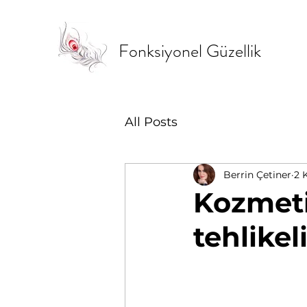
Fonksiyonel Güzellik
All Posts
Berrin Çetiner
2 
Kozmeti
tehlikel