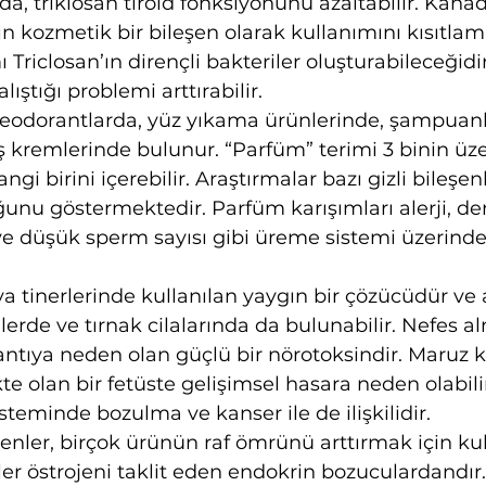
da, triklosan tiroid fonksiyonunu azaltabilir. Kana
ın kozmetik bir bileşen olarak kullanımını kısıtlam
ı Triclosan’ın dirençli bakteriler oluşturabileceğidi
ıştığı problemi arttırabilir.
eodorantlarda, yüz yıkama ürünlerinde, şampuanl
ş kremlerinde bulunur. “Parfüm” terimi 3 binin üzer
i birini içerebilir. Araştırmalar bazı gizli bileşen
nu göstermektedir. Parfüm karışımları alerji, der
ve düşük sperm sayısı gibi üreme sistemi üzerinde
a tinerlerinde kullanılan yaygın bir çözücüdür ve 
erde ve tırnak cilalarında da bulunabilir. Nefes a
antıya neden olan güçlü bir nörotoksindir. Maruz 
e olan bir fetüste gelişimsel hasara neden olabilir
isteminde bozulma ve kanser ile de ilişkilidir.
enler, birçok ürünün raf ömrünü arttırmak için kull
nler östrojeni taklit eden endokrin bozuculardandır.