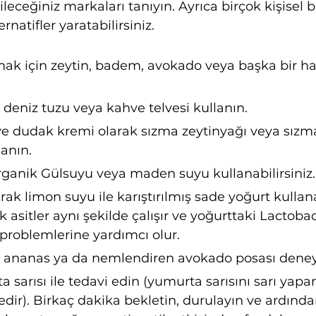
leceğiniz markaları tanıyın. Ayrıca birçok kişisel 
rnatifler yaratabilirsiniz.
ak için zeytin, badem, avokado veya başka bir haf
 deniz tuzu veya kahve telvesi kullanın.
ve dudak kremi olarak sızma zeytinyağı veya sızma
lanın.
rganik Gülsuyu veya maden suyu kullanabilirsiniz.
rak limon suyu ile karıştırılmış sade yoğurt kullanab
 asitler aynı şekilde çalışır ve yoğurttaki Lactobac
t problemlerine yardımcı olur.
k ananas ya da nemlendiren avokado posası deneyeb
 sarısı ile tedavi edin (yumurta sarısını sarı yapa
dir). Birkaç dakika bekletin, durulayın ve ardında