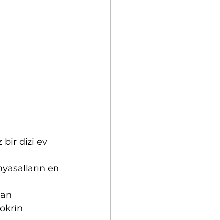
bir dizi ev 
myasalların en 
nan 
dokrin 