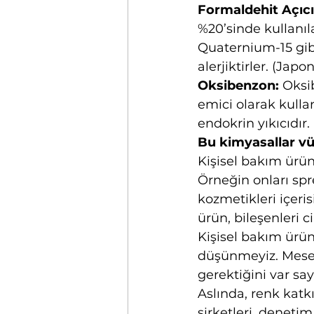
Formaldehit Açıcı
%20’sinde kullanıl
Quaternium-15 gibi)
alerjiktirler. (Jap
Oksibenzon:
 Oksi
emici olarak kullan
endokrin yıkıcıdır.
Bu kimyasallar vü
Kişisel bakım ürün
Örneğin onları spre
kozmetikleri içeris
ürün, bileşenleri ci
Kişisel bakım ürünl
düşünmeyiz. Mesela
gerektiğini var sa
Aslında, renk kat
şirketleri, deneti