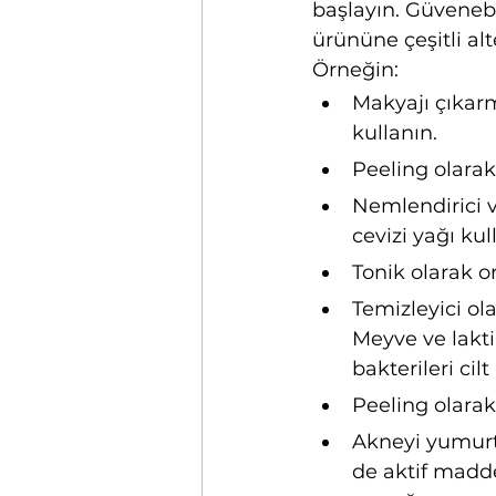
başlayın. Güvenebi
ürününe çeşitli alte
Örneğin:
Makyajı çıkarm
kullanın.
Peeling olarak
Nemlendirici 
cevizi yağı kul
Tonik olarak o
Temizleyici ola
Meyve ve laktik
bakterileri cil
Peeling olara
Akneyi yumurta
de aktif madde