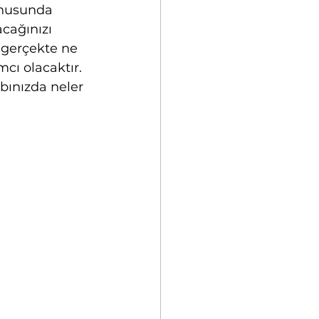
onusunda 
acağınızı 
gerçekte ne 
cı olacaktır.
bınızda neler 