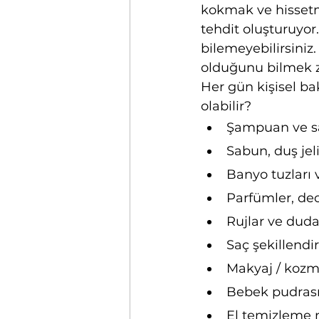
kokmak ve hissetme
tehdit oluşturuyor.
bilemeyebilirsini
olduğunu bilmek zo
Her gün kişisel ba
olabilir?
Şampuan ve s
Sabun, duş jel
Banyo tuzları 
Parfümler, deo
Rujlar ve dud
Saç şekillendir
Makyaj / kozme
Bebek pudrası
El temizleme m