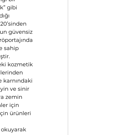
” gibi 
dığı 
20’sinden 
bun güvensiz 
röportajında 
e sahip 
tir.
eki kozmetik 
lerinden 
 karnındaki 
in ve sinir 
ra zemin 
er için 
çin ürünleri 
i okuyarak 