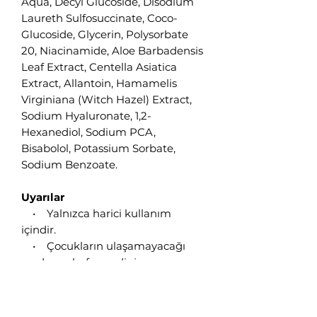
Aqua, Decyl Glucoside, Disodium
Laureth Sulfosuccinate, Coco-
Glucoside, Glycerin, Polysorbate
20, Niacinamide, Aloe Barbadensis
Leaf Extract, Centella Asiatica
Extract, Allantoin, Hamamelis
Virginiana (Witch Hazel) Extract,
Sodium Hyaluronate, 1,2-
Hexanediol, Sodium PCA,
Bisabolol, Potassium Sorbate,
Sodium Benzoate.
Uyarılar
• Yalnızca harici kullanım
içindir.
• Çocukların ulaşamayacağı
yerde muhafaza ediniz.
• Isı ve ışık kaynaklarından
uzak tutunuz.
• Göz ile temasından kaçınınız,