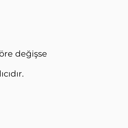
göre değişse
cıdır.