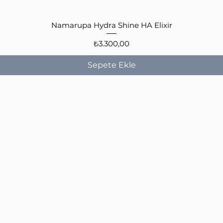
Hızlı Bakış
Namarupa Hydra Shine HA Elixir
Fiyat
₺3.300,00
Sepete Ekle