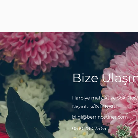
Bize Ulaşın
Harbiye mah. Atiye Sok. No:1/
Nişantaşı/İSTANBUL
bilgi@berrincetiner.com
0530 280 75 55